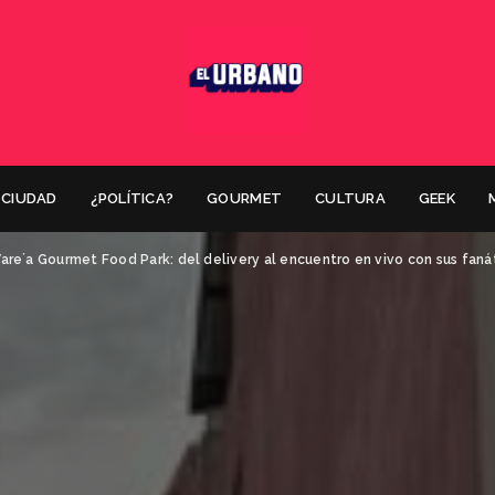
CIUDAD
¿POLÍTICA?
GOURMET
CULTURA
GEEK
are´a Gourmet Food Park: del delivery al encuentro en vivo con sus faná