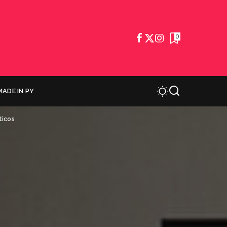
0
MADE IN PY
ticos