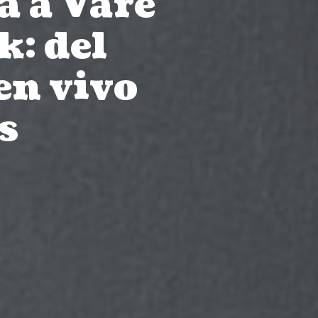
a a Vare
k: del
en vivo
s