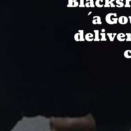
Blacksh
´a Go
delive