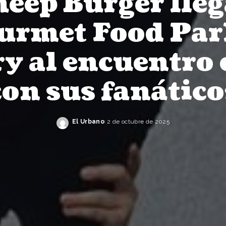
eep Burger lleg
urmet Food Par
ry al encuentro 
con sus fanático
El Urbano
2 de octubre de 2025
Posted
by