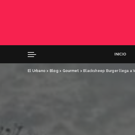
INICIO
El Urbano
>
Blog
>
Gourmet
>
Blacksheep Burger llega a V